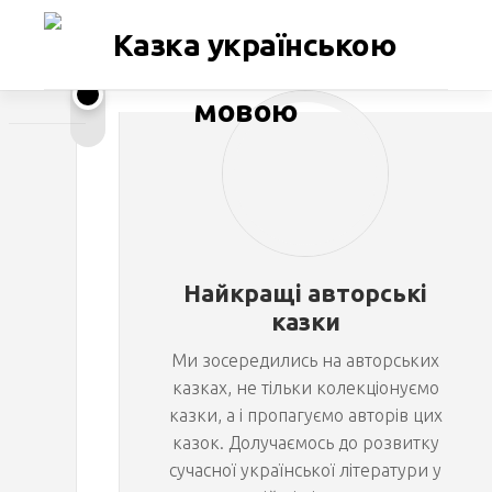
Перейти
до
вмісту
М
ОЛЬГА
БІЛИЦЬКА
а
р
Найкращі авторські
’
казки
Ми зосередились на авторських
я
казках, не тільки колекціонуємо
казки, а і пропагуємо авторів цих
н
казок. Долучаємось до розвитку
сучасної української літератури у
а