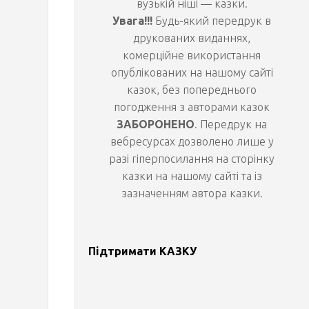
вузькій ніші — казки.
Увага!!!
Будь-який передрук в
т
друкованих виданнях,
комерційне використання
а
опублікованих на нашому сайті
казок, без попереднього
л
погодження з авторами казок
ЗАБОРОНЕНО
. Передрук на
і
вебресурсах дозволено лише у
разі гіперпосилання на сторінку
с
казки на нашому сайті та із
зазначенням автора казки.
о
в
Підтримати КАЗКУ
и