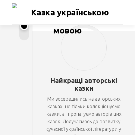
Перейти
до
вмісту
О
к
с
а
н
Найкращі авторські
а
казки
Н
и
Ми зосередились на авторських
ч
казках, не тільки колекціонуємо
казки, а і пропагуємо авторів цих
и
казок. Долучаємось до розвитку
п
сучасної української літератури у
о