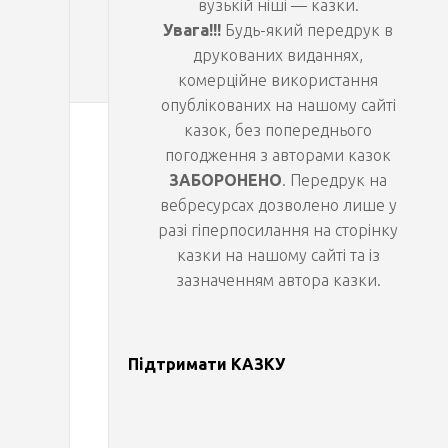
вузькій ніші — казки.
р
Увага!!!
Будь-який передрук в
у
друкованих виданнях,
к
комерційне використання
опублікованих на нашому сайті
казок, без попереднього
З
ОКСАНА
погодження з авторами казок
НИЧИПОРУК
ЗАБОРОНЕНО
. Передрук на
в
вебресурсах дозволено лише у
разі гіперпосилання на сторінку
і
казки на нашому сайті та із
зазначенням автора казки.
д
к
Підтримати КАЗКУ
и