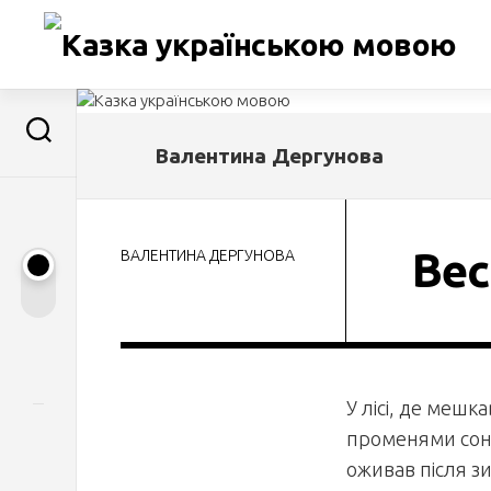
Перейти
до
вмісту
Валентина Дергунова
Вес
ВАЛЕНТИНА ДЕРГУНОВА
У лісі, де мешк
променями сонц
оживав після з