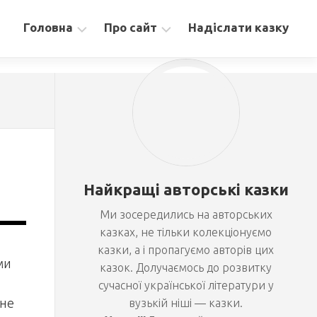
Головна
Про сайт
Надіслати казку
Збірка
Блог
“Дерево
Зв’язок
казок”
Казки
для
дітей
Казки
Найкращі авторські казки
для
дорослих
Ми зосередились на авторських
Медіа
казках, не тільки колекціонуємо
(аудіо,
казки, а і пропагуємо авторів цих
відео,
ми
казок. Долучаємось до розвитку
ілюстрації)
сучасної української літератури у
 не
вузькій ніші — казки.