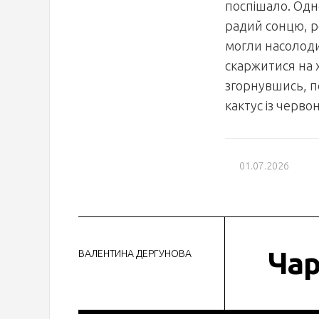
поспішало. Одно
радий сонцю, ро
могли насолоди
скаржитися на 
згорнувшись, по
кактус із черво
01.07.2026
Чар
ВАЛЕНТИНА ДЕРГУНОВА