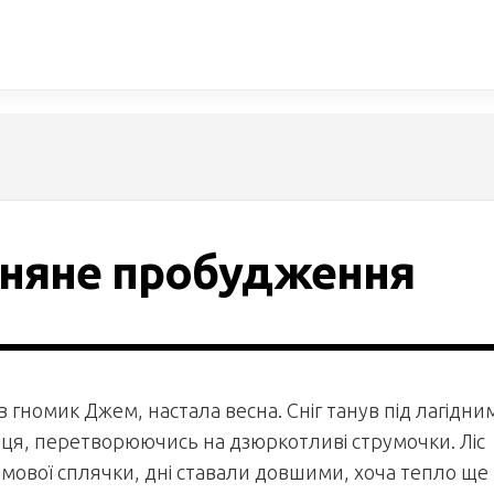
няне пробудження
ав гномик Джем, настала весна. Сніг танув під лагідни
я, перетворюючись на дзюркотливі струмочки. Ліс
имової сплячки, дні ставали довшими, хоча тепло ще