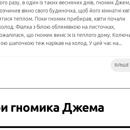
го разу, в один із таких весняних днів, гномик Джем
зчинив вікно свого будиночка, щоб його кімнатні кві
тися теплом. Поки гномик прибирав, квіти почали
холод. Фіалка з білою облямівкою на листочках,
жалілася, що гномик виніс їх із теплого дому. Колюч
ною шапочкою теж нарікав на холод. У цей час на...
БІЛЬШЕ
и гномика Джема