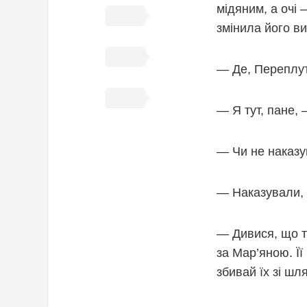
мідяним, а очі 
змінила його ви
— Де, Переплут,
— Я тут, пане, 
— Чи не наказув
— Наказували, 
— Дивися, що ти
за Мар’яною. Її
збивай їх зі шля