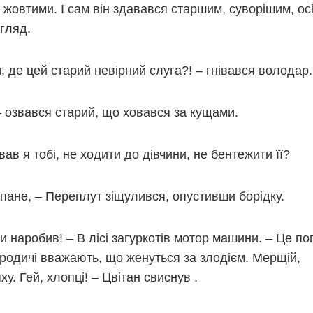
– жовтими. І сам він здавався старшим, суворішим, осі
гляд.
 де цей старий невірний слуга?! – гнівався володар.
– озвався старий, що ховався за кущами.
ав я тобі, не ходити до дівчини, не бентежити її?
пане, – Переплут зіщулився, опустивши борідку.
 наробив! – В лісі загуркотів мотор машини. – Це по
 родичі вважають, що женуться за злодієм. Мерщій,
ху. Гей, хлопці! – Цвітан свиснув .