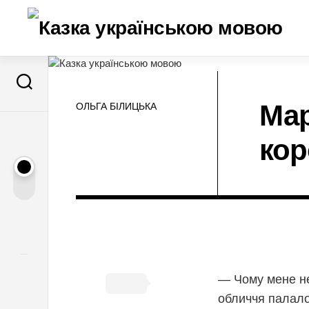
Перейти
до
вмісту
Мар
ОЛЬГА БІЛИЦЬКА
ко
— Чому мене не 
обличчя палало