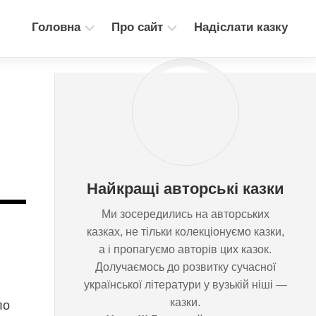
Головна
Про сайт
Надіслати казку
Збірка
Блог
“Дерево
Зв’язок
казок”
Казки
для
дітей
Казки
Найкращі авторські казки
для
дорослих
Ми зосередились на авторських
Медіа
казках, не тільки колекціонуємо
(аудіо,
казки, а і пропагуємо авторів цих
відео,
казок. Долучаємось до розвитку
ілюстрації)
сучасної української літератури у
вузькій ніші — казки.
о