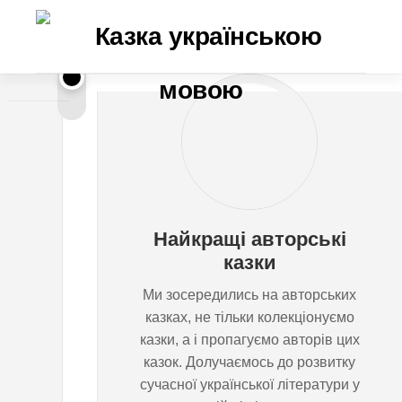
Перейти
до
вмісту
Г
ЄВГЕН
ДМИТРЕНКО
о
д
Найкращі авторські
и
казки
Ми зосередились на авторських
н
казках, не тільки колекціонуємо
казки, а і пропагуємо авторів цих
н
казок. Долучаємось до розвитку
сучасної української літератури у
и