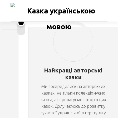
Перейти
до
вмісту
Ц
ВСЕВОЛОД
ПАТАЛАХА
у
г
Найкращі авторські
ц
казки
Ми зосередились на авторських
в
казках, не тільки колекціонуємо
казки, а і пропагуємо авторів цих
а
казок. Долучаємось до розвитку
сучасної української літератури у
н