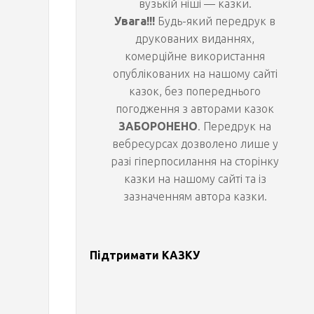
вузькій ніші — казки.
Увага!!!
Будь-який передрук в
г
друкованих виданнях,
комерційне використання
у
опублікованих на нашому сайті
казок, без попереднього
л
погодження з авторами казок
ЗАБОРОНЕНО
. Передрук на
а
вебресурсах дозволено лише у
разі гіперпосилання на сторінку
б
казки на нашому сайті та із
зазначенням автора казки.
і
р
Підтримати КАЗКУ
и