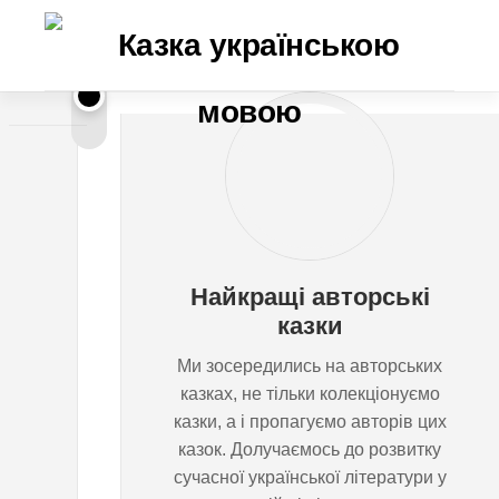
Перейти
до
вмісту
Ц
ВСЕВОЛОД
ПАТАЛАХА
у
г
Найкращі авторські
ц
казки
Ми зосередились на авторських
в
казках, не тільки колекціонуємо
казки, а і пропагуємо авторів цих
а
казок. Долучаємось до розвитку
сучасної української літератури у
н