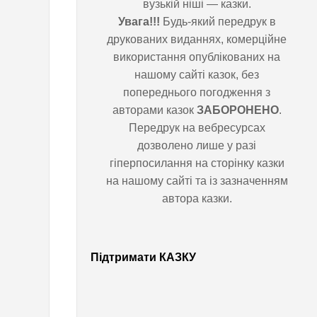
вузькій ніші — казки.
Увага!!!
Будь-який передрук в
г
друкованих виданнях, комерційне
використання опублікованих на
у
нашому сайті казок, без
попереднього погодження з
л
авторами казок
ЗАБОРОНЕНО
.
Передрук на вебресурсах
а
дозволено лише у разі
гіперпосилання на сторінку казки
б
на нашому сайті та із зазначенням
автора казки.
і
р
Підтримати КАЗКУ
и