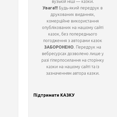
вузькій ніші — казки.
Увага!!!
Будь-який передрук в
н
друкованих виданнях,
комерційне використання
а
опублікованих на нашому сайті
казок, без попереднього
т
погодження з авторами казок
ЗАБОРОНЕНО
. Передрук на
і
вебресурсах дозволено лише у
разі гіперпосилання на сторінку
н
казки на нашому сайті та із
зазначенням автора казки.
ь
Підтримати КАЗКУ