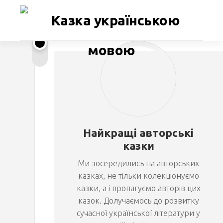
Перейти
до
вмісту
З
ОЛЕГ
ШЕЛЕПАЛО
а
г
Найкращі авторські
у
казки
Ми зосередились на авторських
б
казках, не тільки колекціонуємо
казки, а і пропагуємо авторів цих
л
казок. Долучаємось до розвитку
сучасної української літератури у
е