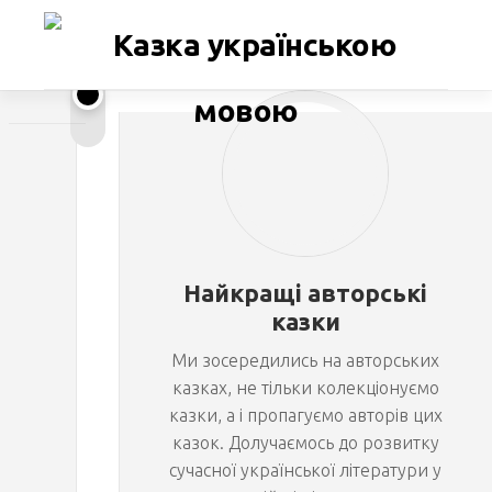
Перейти
до
вмісту
К
ЛАНА
РА
а
м
Найкращі авторські
е
казки
Ми зосередились на авторських
л
казках, не тільки колекціонуємо
казки, а і пропагуємо авторів цих
і
казок. Долучаємось до розвитку
сучасної української літератури у
я