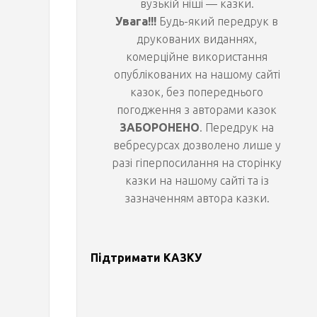
вузькій ніші — казки.
Увага!!!
Будь-який передрук в
т
друкованих виданнях,
комерційне використання
а
опублікованих на нашому сайті
казок, без попереднього
р
погодження з авторами казок
ЗАБОРОНЕНО
. Передрук на
о
вебресурсах дозволено лише у
разі гіперпосилання на сторінку
ж
казки на нашому сайті та із
зазначенням автора казки.
е
в
Підтримати КАЗКУ
і