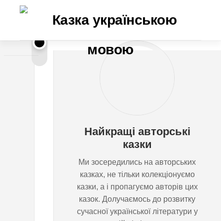
Перейти
до
вмісту
Н
GOLDY
KNOUP
е
с
Найкращі авторські
п
казки
Ми зосередились на авторських
л
казках, не тільки колекціонуємо
казки, а і пропагуємо авторів цих
я
казок. Долучаємось до розвитку
сучасної української літератури у
ч