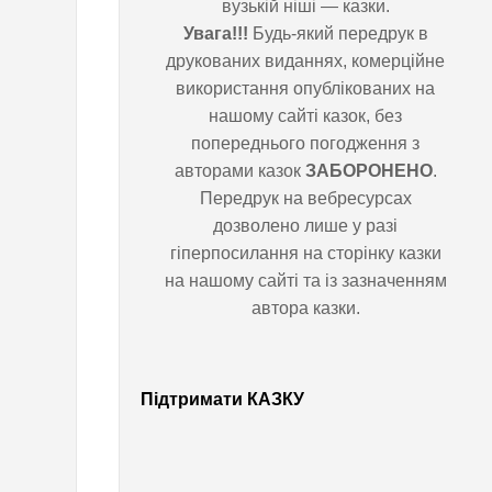
вузькій ніші — казки.
Увага!!!
Будь-який передрук в
к
друкованих виданнях,
комерційне використання
и
опублікованих на нашому сайті
казок, без попереднього
погодження з авторами казок
ЗАБОРОНЕНО
. Передрук на
вебресурсах дозволено лише у
разі гіперпосилання на сторінку
казки на нашому сайті та із
зазначенням автора казки.
Із
першими
Підтримати КАЗКУ
зірочками
Маленький
Їжачок