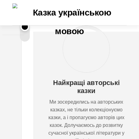
Перейти
до
вмісту
П
ВІТАЛІЯ
САВЧЕНКО
л
е
Найкращі авторські
т
казки
Ми зосередились на авторських
и
казках, не тільки колекціонуємо
казки, а і пропагуємо авторів цих
в
казок. Долучаємось до розвитку
сучасної української літератури у
о