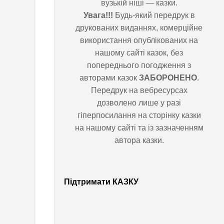
вузькій ніші — казки.
Увага!!!
Будь-який передрук в
друкованих виданнях,
комерційне використання
опублікованих на нашому сайті
казок, без попереднього
погодження з авторами казок
ЗАБОРОНЕНО
. Передрук на
У
вебресурсах дозволено лише у
дуплі
разі гіперпосилання на сторінку
старезного
казки на нашому сайті та із
дуба
зазначенням автора казки.
багато
років
жила
Підтримати КАЗКУ
Премудра
Сова.
До