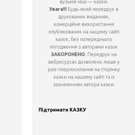
вузькій ніші — казки.
Увага!!!
Будь-який передрук в
друкованих виданнях,
комерційне використання
опублікованих на нашому сайті
казок, без попереднього
погодження з авторами казок
ЗАБОРОНЕНО
. Передрук на
Її
вебресурсах дозволено лише у
Величність
разі гіперпосилання на сторінку
Червона
казки на нашому сайті та із
Орхідея
зазначенням автора казки.
разом
зі
своїм
Підтримати КАЗКУ
чоловіком
Едельвейсом
та