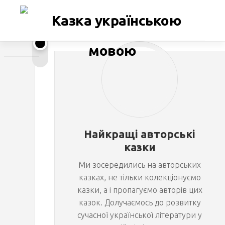
Перейти
до
вмісту
Н
ОЛЕГ
ШЕЛЕПАЛО
е
в
Найкращі авторські
д
казки
Ми зосередились на авторських
а
казках, не тільки колекціонуємо
казки, а і пропагуємо авторів цих
х
казок. Долучаємось до розвитку
сучасної української літератури у
а