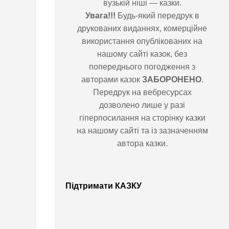
вузькій ніші — казки.
Увага!!!
Будь-який передрук в
М
друкованих виданнях, комерційне
використання опублікованих на
о
нашому сайті казок, без
попереднього погодження з
л
авторами казок
ЗАБОРОНЕНО
.
Передрук на вебресурсах
і
дозволено лише у разі
гіперпосилання на сторінку казки
на нашому сайті та із зазначенням
автора казки.
Підтримати КАЗКУ
Маленька
сумна
мурашка