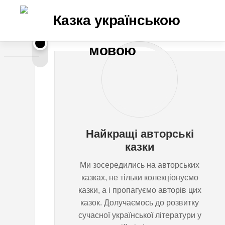
Перейти
до
вмісту
М
ЛЮДМИЛА
ОСАДЧУК
у
р
Найкращі авторські
а
казки
Ми зосередились на авторських
ш
казках, не тільки колекціонуємо
казки, а і пропагуємо авторів цих
к
казок. Долучаємось до розвитку
сучасної української літератури у
а