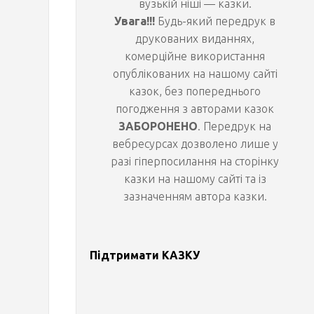
вузькій ніші — казки.
Увага!!!
Будь-який передрук в
і
друкованих виданнях,
комерційне використання
р
опублікованих на нашому сайті
казок, без попереднього
у
погодження з авторами казок
ЗАБОРОНЕНО
. Передрук на
с
вебресурсах дозволено лише у
разі гіперпосилання на сторінку
і
казки на нашому сайті та із
зазначенням автора казки.
в
К
Підтримати КАЗКУ
О