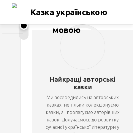
Перейти
до
вмісту
К
ВОЛОДИМИР
ВАКУЛЕНКО-
К.
о
р
Найкращі авторські
о
казки
Ми зосередились на авторських
л
казках, не тільки колекціонуємо
казки, а і пропагуємо авторів цих
ь
казок. Долучаємось до розвитку
сучасної української літератури у
в