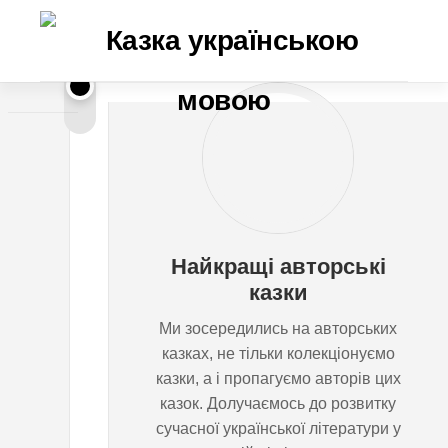
Перейти
до
вмісту
К
ОЛЕГ
ПОГИНАЙКО
а
з
Найкращі авторські
к
казки
Ми зосередились на авторських
а
казках, не тільки колекціонуємо
казки, а і пропагуємо авторів цих
п
казок. Долучаємось до розвитку
сучасної української літератури у
р