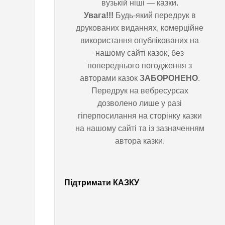
вузькій ніші — казки.
Увага!!!
Будь-який передрук в
о
друкованих виданнях,
комерційне використання
Т
опублікованих на нашому сайті
казок, без попереднього
и
погодження з авторами казок
ЗАБОРОНЕНО
. Передрук на
ж
вебресурсах дозволено лише у
разі гіперпосилання на сторінку
д
казки на нашому сайті та із
зазначенням автора казки.
е
н
Підтримати КАЗКУ
ь