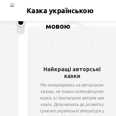
Перейти
до
вмісту
Ч
ВІДЕО
/
НАТАЛІЯ
и
КЛЕВЦОВА
/
й
ОЗВУЧЕНІ
Найкращі авторські
КАЗКИ
ш
казки
Ми зосередились на авторських
а
казках, не тільки колекціонуємо
казки, а і пропагуємо авторів цих
р
казок. Долучаємось до розвитку
сучасної української літератури у
ф