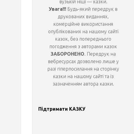
вузькій ніші — казки.
Увага!!!
Будь-який передрук в
?
друкованих виданнях,
комерційне використання
(
опублікованих на нашому сайті
казок, без попереднього
А
погодження з авторами казок
ЗАБОРОНЕНО
. Передрук на
у
вебресурсах дозволено лише у
разі гіперпосилання на сторінку
д
казки на нашому сайті та із
зазначенням автора казки.
і
о
Підтримати КАЗКУ
к