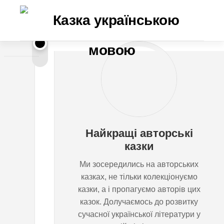
Перейти
до
вмісту
М
ОЗВУЧЕНІ
КАЗКИ
/
а
ОЛЕНА
СКУЛОВАТОВА
л
Найкращі авторські
е
казки
Ми зосередились на авторських
н
казках, не тільки колекціонуємо
казки, а і пропагуємо авторів цих
ь
казок. Долучаємось до розвитку
сучасної української літератури у
к