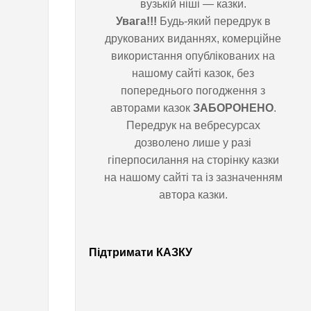
вузькій ніші — казки.
Увага!!!
Будь-який передрук в
а
друкованих виданнях,
комерційне використання
в
опублікованих на нашому сайті
казок, без попереднього
і
погодження з авторами казок
ЗАБОРОНЕНО
. Передрук на
д
вебресурсах дозволено лише у
разі гіперпосилання на сторінку
ь
казки на нашому сайті та із
зазначенням автора казки.
м
о
Підтримати КАЗКУ
ч