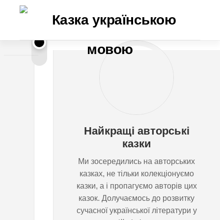
Перейти
до
вмісту
Р
ЯНА
ЧОРНА
у
к
Найкращі авторські
и
казки
Ми зосередились на авторських
д
казках, не тільки колекціонуємо
казки, а і пропагуємо авторів цих
о
казок. Долучаємось до розвитку
сучасної української літератури у
д