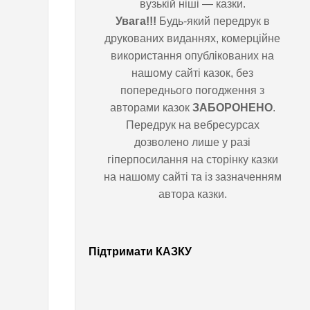
вузькій ніші — казки.
Увага!!!
Будь-який передрук в
е
друкованих виданнях, комерційне
використання опублікованих на
р
нашому сайті казок, без
попереднього погодження з
е
авторами казок
ЗАБОРОНЕНО
.
Передрук на вебресурсах
в
дозволено лише у разі
гіперпосилання на сторінку казки
а
на нашому сайті та із зазначенням
автора казки.
Підтримати КАЗКУ
Жили-