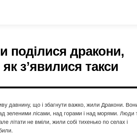
и поділися дракони,
 як з’явилися такси
иву давнину, що і збагнути важко, жили Дракони. Во
над зеленими лісами, над горами і над морями. Люди 
але літати не вміли, жили собі тихенько по селах і
били.