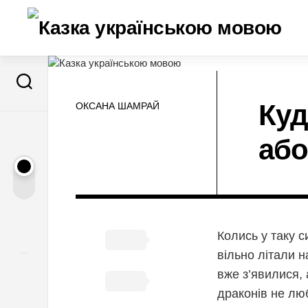
Перейти
до
вмісту
Куд
ОКСАНА ШАМРАЙ
або
Колись у таку с
вільно літали 
вже з’явилися, 
драконів не лю