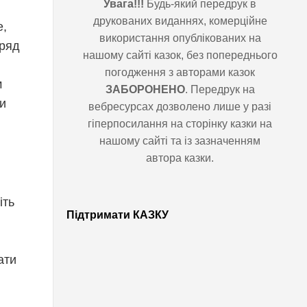
Увага!!!
Будь-який передрук в
друкованих виданнях, комерційне
,
використання опублікованих на
нашому сайті казок, без
адля
попереднього погодження з авторами
м
казок
ЗАБОРОНЕНО
. Передрук на
ни
вебресурсах дозволено лише у разі
гіперпосилання на сторінку казки на
нашому сайті та із зазначенням автора
казки.
она.
тім
Підтримати КАЗКУ
, але
р був
ої