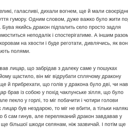
ликі, галасливі, дихали вогнем, ще й мали своєрідне
уття гумору. Одним словом, дуже важко було жити
сусідом. Бува якийсь дракон підпалить село просто з
вмоститься неподалік і спостерігатиме. А іншим разо
коровам на хвости і буде реготати, дивлячись, як во
ають полями.
ував лицар, що забрідав з далеку саме у пошуках драк
ло, він міг відрубати сплячому дракону голову, а по
, що голів у дракона було дві, чи навіть три. А якщо
обою у похід чаклунське зілля, що було схоже на воду
то міг побачити і чотири голови дракона! Але як лица
г не вбити, а тільки налякати дракона. І ладно б сам
еляканий дракон завдавав у такому випадку ще більш
 ніж зазвичай. І потім ще тижнями міг мучитися