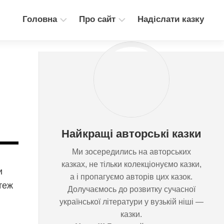
Головна
Про сайт
Надіслати казку
Збірка
Блог
“Дерево
Зв’язок
казок”
Казки
для
дітей
Казки
Найкращі авторські казки
для
дорослих
Ми зосередились на авторських
Медіа
казках, не тільки колекціонуємо
ни
(аудіо,
казки, а і пропагуємо авторів цих
відео,
теж
казок. Долучаємось до розвитку
ілюстрації)
сучасної української літератури у
вузькій ніші — казки.