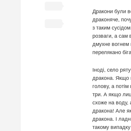
Дракони були ве
драконяче, поч
поряд з таким 
розваги, а сам 
дмухне вогнем 
перелякано біг
Іноді, село рят
Якщо йому щасти
ще й прибрехати
лицар брав із с
пекло у горлі, 
нездарою, то мі
гинув, але пер
шкоди селянам,